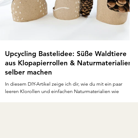
Upcycling Bastelidee: Süße Waldtiere
aus Klopapierrollen & Naturmaterialien
selber machen
In diesem DIY-Artikel zeige ich dir, wie du mit ein paar
leeren Klorollen und einfachen Naturmaterialien wie
Blättern, Tannenzapfen und Ästen fünf bezaubernde
Waldtiere basteln kannst. Ob Fuchs, Schnecke, Igel, Reh
oder Eichhörnchen – jedes Tier entsteht mit wenig
Aufwand, aber ganz viel Charme! Perfekt für herbstliche
Bastelnachmittage mit Kindern oder als nachhaltige
Dekoidee. Lass dich inspirieren und bring ein Stück