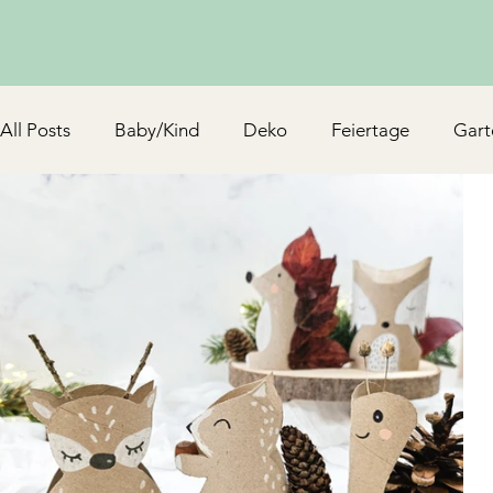
All Posts
Baby/Kind
Deko
Feiertage
Gart
Schmuck & Accessoires
Upcycling/Hack
TV