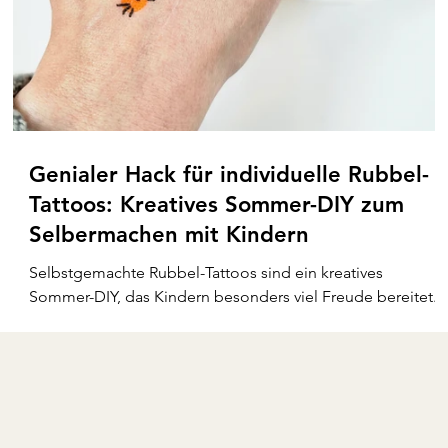
Genialer Hack für individuelle Rubbel-
Tattoos: Kreatives Sommer-DIY zum
Selbermachen mit Kindern
Selbstgemachte Rubbel-Tattoos sind ein kreatives
Sommer-DIY, das Kindern besonders viel Freude bereitet.
Ob beim Spielen, auf Geburtstagsfeiern oder in den Ferie
– die bunten Tattoos sorgen für Abwechslung und
strahlende Gesichter.