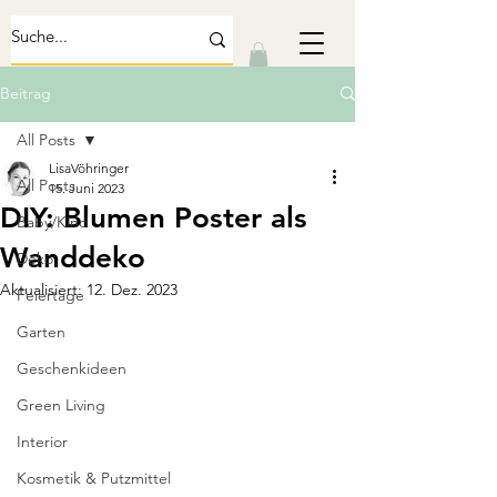
Beitrag
All Posts
LisaVöhringer
All Posts
15. Juni 2023
DIY: Blumen Poster als
Baby/Kind
Wanddeko
Deko
Aktualisiert:
12. Dez. 2023
Feiertage
Garten
Geschenkideen
Green Living
Interior
Kosmetik & Putzmittel