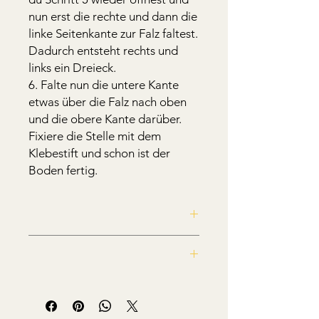
nun erst die rechte und dann die
linke Seitenkante zur Falz faltest.
Dadurch entsteht rechts und
links ein Dreieck.
6. Falte nun die untere Kante
etwas über die Falz nach oben
und die obere Kante darüber.
Fixiere die Stelle mit dem
Klebestift und schon ist der
Boden fertig.
Du erhälst eine A4-Pdf-Datei im
Querformat zum selber ausdrucken.
Die gekaufte Datei ist lediglich für die
private Nutzung
bestimmt.
Die kommerzielle Nutzung,