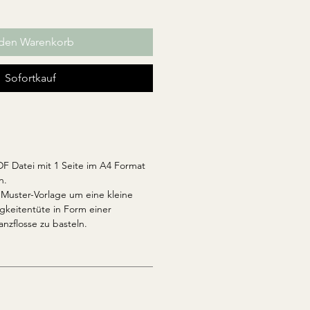
 den Warenkorb
Sofortkauf
DF Datei mit 1 Seite im A4 Format
n.
 Muster-Vorlage um eine kleine
gkeitentüte in Form einer
zflosse zu basteln.