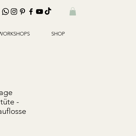
WORKSHOPS
SHOP
lage
tüte -
auflosse