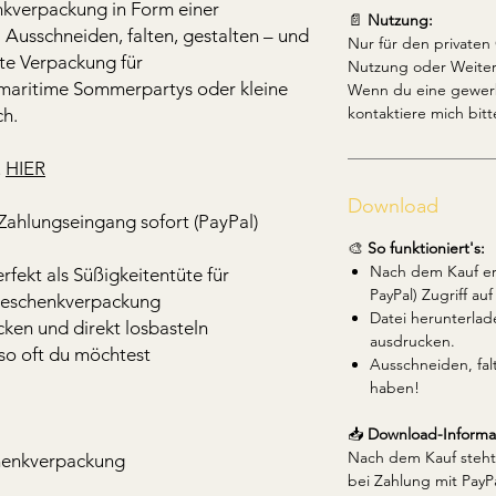
nkverpackung in Form einer
📄
Nutzung:
 Ausschneiden, falten, gestalten – und
Nur für den private
te Verpackung für
Nutzung oder Weiter
maritime Sommerpartys oder kleine
Wenn du eine gewerb
kontaktiere mich bitt
h.
u
HIER
Download
Zahlungseingang sofort (PayPal)
🎨
So funktioniert's:
Nach dem Kauf erh
rfekt als Süßigkeitentüte für
PayPal) Zugriff auf
 Geschenkverpackung
Datei herunterla
ken und direkt losbasteln
ausdrucken.
so oft du möchtest
Ausschneiden, fal
haben!
📥
Download-Informa
Nach dem Kauf steht 
henkverpackung
bei Zahlung mit PayPa