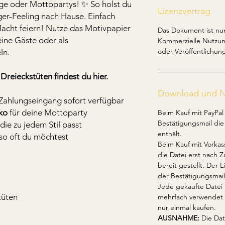
age oder Mottopartys! ✨ So holst du
Lizenzvertrag
eger-Feeling nach Hause. Einfach
Macht feiern! Nutze das Motivpapier
Das Dokument ist nur
eine Gäste oder als
Kommerzielle Nutzung
oder Veröffentlichung
ln.
 Dreieckstüten findest du hier.
Download und 
Zahlungseingang sofort verfügbar
eko
für deine Mottoparty
Beim Kauf mit PayPal 
Bestätigungsmail di
die zu jedem Stil passt
enthält.
so oft du möchtest
Beim Kauf mit Vorkas
die Datei erst nach
bereit gestellt. Der L
der Bestätigungsmail
Jede gekaufte Datei 
tüten
mehrfach verwendet 
nur einmal kaufen.
AUSNAHME:
Die Dat