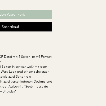
 den Warenkorb
Sofortkauf
PDF Datei mit 4 Seiten im A4 Format
n.
ei Seiten in schwar-weiß mit dem
r-Wars-Look und einem schwarzen
sowie zwei Seiten die
n zwei verschiedenen Designs und
t der Aufschrift "Schön, dass du
y Birthday".