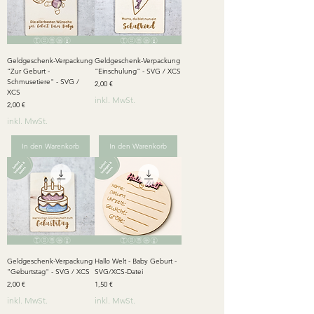
Geldgeschenk-Verpackung
Geldgeschenk-Verpackung
"Zur Geburt -
"Einschulung" - SVG / XCS
Schmusetiere" - SVG /
Preis
2,00 €
XCS
inkl. MwSt.
Preis
2,00 €
inkl. MwSt.
In den Warenkorb
In den Warenkorb
Geldgeschenk-Verpackung
Hallo Welt - Baby Geburt -
"Geburtstag" - SVG / XCS
SVG/XCS-Datei
Preis
Preis
2,00 €
1,50 €
inkl. MwSt.
inkl. MwSt.