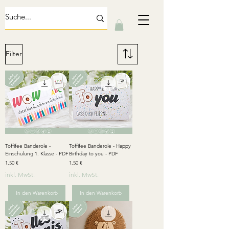
Filter
Toffifee Banderole -
Toffifee Banderole - Happy
Einschulung 1. Klasse - PDF
Birthday to you - PDF
Preis
Preis
1,50 €
1,50 €
inkl. MwSt.
inkl. MwSt.
In den Warenkorb
In den Warenkorb