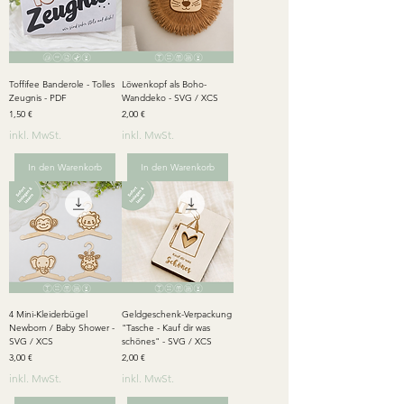
Toffifee Banderole - Tolles
Löwenkopf als Boho-
Zeugnis - PDF
Wanddeko - SVG / XCS
Preis
Preis
1,50 €
2,00 €
inkl. MwSt.
inkl. MwSt.
In den Warenkorb
In den Warenkorb
4 Mini-Kleiderbügel
Geldgeschenk-Verpackung
Newborn / Baby Shower -
"Tasche - Kauf dir was
SVG / XCS
schönes" - SVG / XCS
Preis
Preis
3,00 €
2,00 €
inkl. MwSt.
inkl. MwSt.