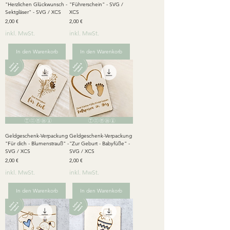
"Herzlichen Glückwunsch -
"Führerschein" - SVG /
Sektgläser" - SVG / XCS
XCS
Preis
Preis
2,00 €
2,00 €
inkl. MwSt.
inkl. MwSt.
In den Warenkorb
In den Warenkorb
Geldgeschenk-Verpackung
Geldgeschenk-Verpackung
"Für dich - Blumenstrauß" -
"Zur Geburt - Babyfüße" -
SVG / XCS
SVG / XCS
Preis
Preis
2,00 €
2,00 €
inkl. MwSt.
inkl. MwSt.
In den Warenkorb
In den Warenkorb