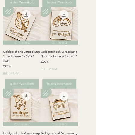
In den Warenkorb
In den Warenkorb
Geldgeschenk-Verpackung
Geldgeschenk-Verpackung
"Urlaub/Reise" - SVG /
"Hochzeit - Ringe" - SVG /
XCS
Preis
2,00 €
Preis
2,00 €
inkl. MwSt.
inkl. MwSt.
In den Warenkorb
In den Warenkorb
Geldgeschenk-Verpackung
Geldgeschenk-Verpackung