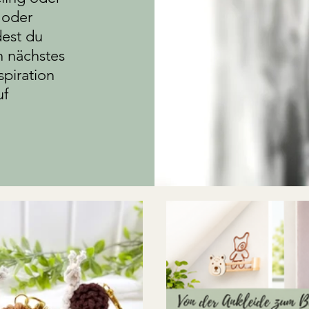
 oder
dest du
n nächstes
piration
uf