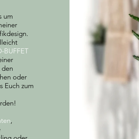
es um
meiner
fikdesign.
leicht
D-BUFFET
einer
r den
ehen oder
 es Euch zum
erden!
ten
,
e
ling oder