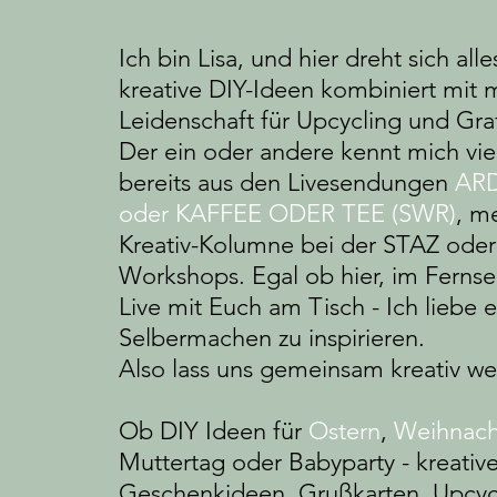
Ich bin Lisa, und hier dreht sich all
kreative DIY-Ideen kombiniert mit 
Leidenschaft für Upcycling und Gra
Der ein oder andere kennt mich viel
bereits aus den Livesendungen
AR
oder KAFFEE ODER TEE (SWR)
, m
Kreativ-Kolumne bei der STAZ ode
Workshops. Egal ob hier, im Ferns
Live mit Euch am Tisch - Ich liebe
Selbermachen zu inspirieren.
Also lass uns gemeinsam kreativ w
Ob DIY Ideen für
Ostern
,
Weihnach
Muttertag oder Babyparty - kreativ
Geschenkideen, Grußkarten, Upcyc