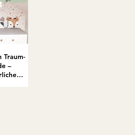
n Traum-
de –
rliche
de wurde ein
byzimmer im
ichen Farben,
IY-Holzdetails
 entstand auf
r Wohlfühlort
achter Deko bis