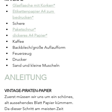
Glasflasche mit Korken*
Etikettenpapier A4 zum 
bedrucken*
Schere
Paketschnur*
dickeres A4 Papier*
Kaffee
Backblech/große Auflaufform
Feuerzeug
Drucker
Sand und kleine Muscheln
ANLEITUNG
VINTAGE-PIRATEN-PAPIER
Zuerst müssen wir uns um ein schönes, 
alt aussehendes Blatt Papier kümmern. 
Da dieser Schritt am meisten Zeit 