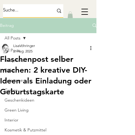
Beitrag
All Posts
LisaVöhringer
All Posts
2. Aug. 2025
Flaschenpost selber
Baby/Kind
machen: 2 kreative DIY-
Deko
Ideen als Einladung oder
Feiertage
Geburtstagskarte
Garten
Geschenkideen
Green Living
Interior
Kosmetik & Putzmittel