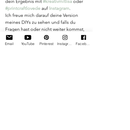
dein Ergebnis mit 
#kreativmitlisa
oder
#printcraftlovede
auf 
Instagram
. 
Ich freue mich darauf deine Version 
meines DIYs zu sehen und falls du 
Fragen hast oder nicht weiter kommst, 
melde dich gerne bei mir.
Email
YouTube
Pinterest
Instagram
Facebook
SOCIAL MEDIA 
 wo du 
mich noch findest ;-)
Mein DIY gefällt dir und du freust dich 
schon auf die nächste Inspiration? 
Dann abonniere seeeehr gerne meinen 
DIY-Kanal auf der Social Media 
Plattform deiner Wahl:
Instagram
Facebook
Pinterest
YouTube
TikTok