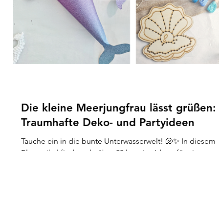
Die kleine Meerjungfrau lässt grüßen:
Traumhafte Deko- und Partyideen
Tauche ein in die bunte Unterwasserwelt! 🐚✨ In diesem
Blogartikel findest du über 20 kreative Ideen für eine
unvergessliche Meerjungfrauen-Party – von Deko und
Snacks bis zu Spielen, Einladungen und Mitgebseln.
Perfekt für Kindergeburtstage voller Glitzer, Muscheln un
Meereszauber. 🌊🧜‍♀️