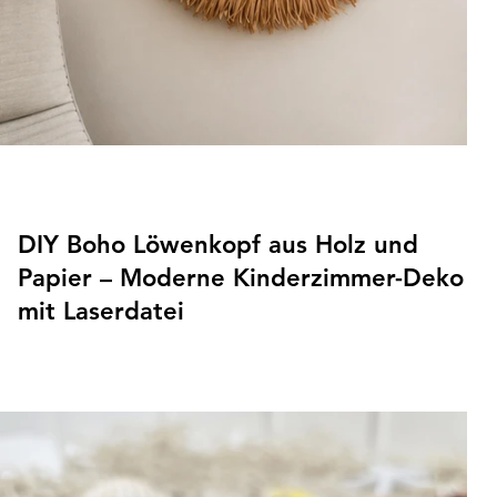
DIY Boho Löwenkopf aus Holz und
Papier – Moderne Kinderzimmer-Deko
mit Laserdatei
In diesem DIY zeige ich dir, wie ein moderner Boho-
Löwenkopf aus Holz und Papier entsteht – die perfekte
Wanddeko für ein Baby- oder Kinderzimmer im Jungle-Stil.
Inspiriert von der Gestaltung des Zimmers unserer
Zwillinge kombiniert das Projekt natürliche Materialien wie
Holz und Papier mit einem schlichten Boho-Design. Mit