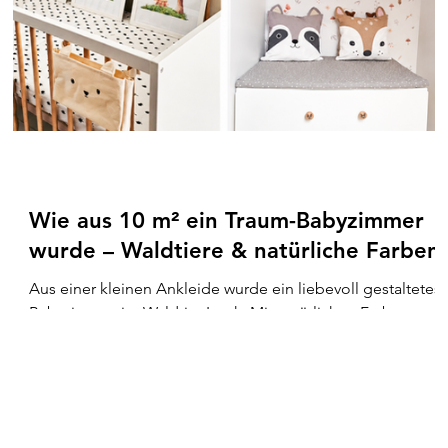
Wie aus 10 m² ein Traum-Babyzimmer
wurde – Waldtiere & natürliche Farben
Aus einer kleinen Ankleide wurde ein liebevoll gestaltetes
Babyzimmer im Waldtier-Look. Mit natürlichen Farben,
niedlichen Tiermotiven, DIY-Holzdetails und
platzsparenden Ideen entstand auf nur 10 m² ein
gemütlicher Wohlfühlort fürs Baby. Von selbstgemachter
Deko bis zu kreativen Einrichtungslösungen zeigt dieser
Raum, wie stilvoll und praktisch ein kleines Babyzimmer