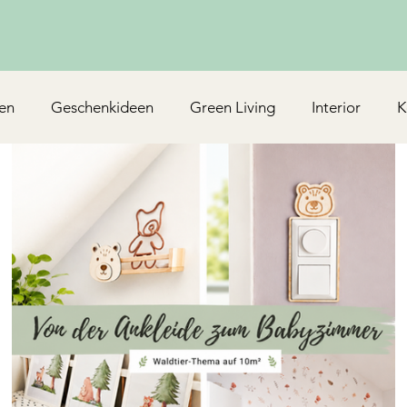
en
Geschenkideen
Green Living
Interior
K
Rezepte/Backen
Mottoparty & Kindergeburtstag