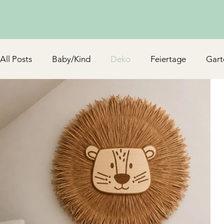
All Posts
Baby/Kind
Deko
Feiertage
Gart
Schmuck & Accessoires
Upcycling/Hack
TV