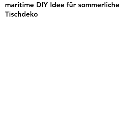
maritime DIY Idee für sommerliche
Tischdeko
Aus gesammelten Muscheln lassen sich wunderschöne
Muschelkerzen für eine maritime und sommerliche
Tischdeko gestalten. Dieses einfache DIY bringt
Urlaubsfeeling nach Hause und verwandelt kleine
Strandfunde in dekorative Einzelstücke. Perfekt als
sommerliche Dekoration, liebevolles Mitbringsel oder
kreative Geschenkidee für alle, die das Meer lieben.