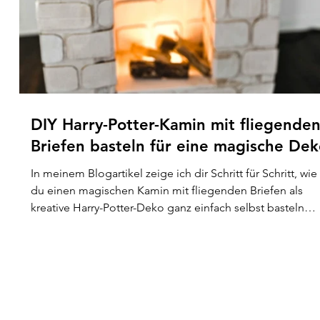
DIY Harry-Potter-Kamin mit fliegende
Briefen basteln für eine magische De
In meinem Blogartikel zeige ich dir Schritt für Schritt, wie
du einen magischen Kamin mit fliegenden Briefen als
kreative Harry-Potter-Deko ganz einfach selbst basteln
kannst. Von den benötigten Materialien über die
Gestaltung des Kamins bis hin zur Befestigung der
schwebenden Briefe erhältst du eine detaillierte Anleitu
mit Tipps und Inspirationen. Perfekt für eine Mottoparty,
Halloween oder einfach, um dein Zuhause mit einem
Hauch Hogwarts zu verzaubern!