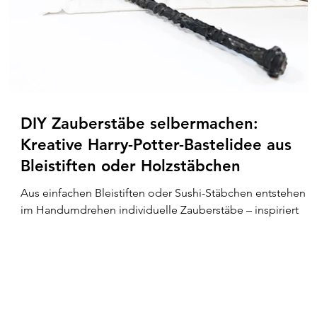
DIY Zauberstäbe selbermachen:
Kreative Harry-Potter-Bastelidee aus
Bleistiften oder Holzstäbchen
Aus einfachen Bleistiften oder Sushi-Stäbchen entstehen
im Handumdrehen individuelle Zauberstäbe – inspiriert
von Harry Potter. ✨ Ein kreatives DIY für Kinder und
Erwachsene, perfekt für magische Deko, Halloween oder
Bastelnachmittage. Die Zauberstäbe sind nur eine von
vielen Harry-Potter-Ideen, die du auf meinem Blog
entdecken kannst. 🪄