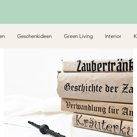
en
Geschenkideen
Green Living
Interior
K
Rezepte/Backen
Mottoparty & Kindergeburtstag