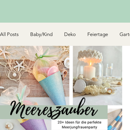
All Posts
Baby/Kind
Deko
Feiertage
Gart
Schmuck & Accessoires
Upcycling/Hack
TV