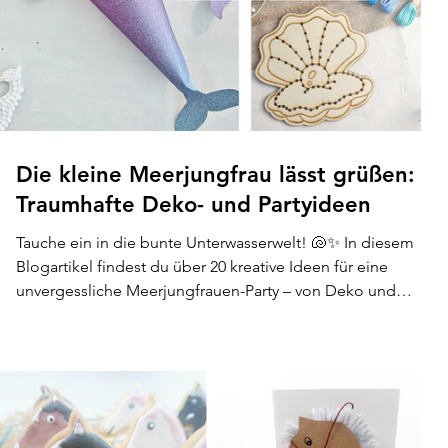
Die kleine Meerjungfrau lässt grüßen:
Traumhafte Deko- und Partyideen
Tauche ein in die bunte Unterwasserwelt! 🐚✨ In diesem
Blogartikel findest du über 20 kreative Ideen für eine
unvergessliche Meerjungfrauen-Party – von Deko und
Snacks bis zu Spielen, Einladungen und Mitgebseln.
Perfekt für Kindergeburtstage voller Glitzer, Muscheln und
Meereszauber. 🌊🧜‍♀️