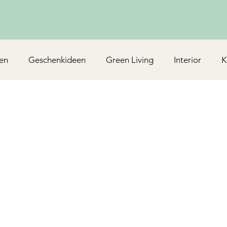
en
Geschenkideen
Green Living
Interior
K
Rezepte/Backen
Mottoparty & Kindergeburtstag