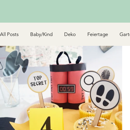
All Posts
Baby/Kind
Deko
Feiertage
Gart
Schmuck & Accessoires
Upcycling/Hack
TV