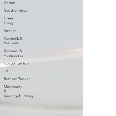
Garten
Geschenkideen
Green
Living
Interior
Kosmetik &
Putzmittel
Schmuck &
Accessoires
Upcycling/Hack
TV
Rezepte/Backen
Mottoparty
&
Kindergeburtstag