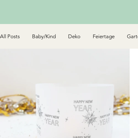
All Posts
Baby/Kind
Deko
Feiertage
Gart
Schmuck & Accessoires
Upcycling/Hack
TV