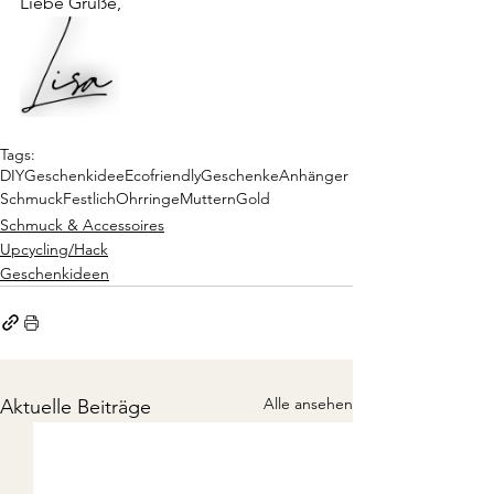
Liebe Grüße,
Tags:
DIY
Geschenkidee
Ecofriendly
Geschenke
Anhänger
Schmuck
Festlich
Ohrringe
Muttern
Gold
Schmuck & Accessoires
Upcycling/Hack
Geschenkideen
Alle ansehen
Aktuelle Beiträge