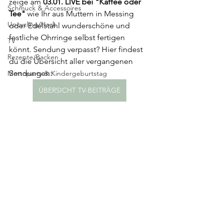
zeige am 
03.01. LIVE bei "Kaffee oder 
Schmuck & Accessoires
Tee"
 wie Ihr aus Muttern in Messing 
Upcycling/Hack
oder Edelstahl wunderschöne und 
festliche Ohrringe selbst fertigen 
TV
könnt. Sendung verpasst? Hier findest 
Rezepte/Backen
du die Übersicht aller vergangenen 
Sendungen:
Mottoparty & Kindergeburtstag
ÜBERSICHT TV-BEITRÄGE