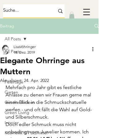
Beitrag
All Posts
LisaVöhringer
All Posts
18. Dez. 2019
Elegante Ohrringe aus
Baby/Kind
Muttern
Deko
Aktualisiert:
24. Apr. 2022
Feiertage
Mehrfach pro Jahr gibt es festliche 
Garten
Anlässe zu denen wir Frauen gerne mal 
einen Blick in die Schmuckschatuelle 
Geschenkideen
werfen - und oft fällt die Wahl auf Gold- 
Green Living
und Silberschmuck.
Interior
Doch edler Schmuck muss nicht 
unbedingt vom Juwelier kommen. Ich 
Kosmetik & Putzmittel