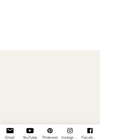
DIY: Gartendeko - kleines
Waldhäschen mit Drahtohren
Email
YouTube
Pinterest
Instagram
Facebook