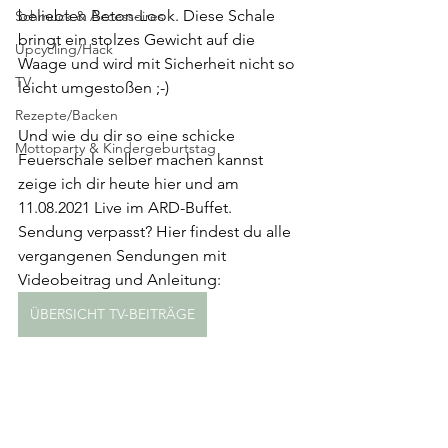
beliebten Beton-Look. Diese Schale 
Schmuck & Accessoires
bringt ein stolzes Gewicht auf die 
Upcycling/Hack
Waage und wird mit Sicherheit nicht so 
TV
leicht umgestoßen ;-)
Rezepte/Backen
Und wie du dir so eine schicke 
Mottoparty & Kindergeburtstag
Feuerschale selber machen kannst 
zeige ich dir heute hier und am 
11.08.2021 Live im ARD-Buffet. 
Sendung verpasst? Hier findest du alle 
vergangenen Sendungen mit 
Videobeitrag und Anleitung:
ÜBERSICHT TV-BEITRÄGE