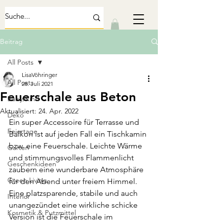
Beitrag
All Posts
LisaVöhringer
All Posts
28. Juli 2021
Feuerschale aus Beton
Baby/Kind
Aktualisiert:
24. Apr. 2022
Deko
Ein super Accessoire für Terrasse und 
Feiertage
Balkon ist auf jeden Fall ein Tischkamin 
bzw. eine Feuerschale. Leichte Wärme 
Garten
und stimmungsvolles Flammenlicht 
Geschenkideen
zaubern eine wunderbare Atmosphäre 
Green Living
für den Abend unter freiem Himmel. 
Eine platzsparende, stabile und auch 
Interior
unangezündet eine wirkliche schicke 
Kosmetik & Putzmittel
Version ist die Feuerschale im 