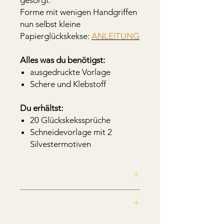
Forme mit wenigen Handgriffen
nun selbst kleine
Papierglückskekse:
ANLEITUNG
Alles was du benötigst:
ausgedruckte Vorlage
Schere und Klebstoff
Du erhältst:
20 Glückskekssprüche
Schneidevorlage mit 2
Silvestermotiven
PDF Datei mit 2 DIN A4 Seiten im
Hochformat zum selber ausdrucken.
Seite 1:
Diese Datei ist nur für den privaten