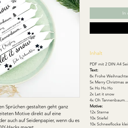
In
Inhalt
PDF mit 2 DIN A4 Se
Text:
8x Frohe Weihnacht
5x Merry Christmas 
5x Ho Ho Ho
2x Let it snow
4x Oh Tannenbaum..
Motive:
en Sprüchen gestalten geht ganz
12x Sterne
iteten Motive direkt auf eine
10x Stiefel
der auch auf Seidenpapier, wenn du es
10x Schneeflocke kle
 DIY-Hacks magst.