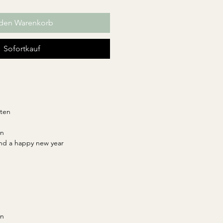
 den Warenkorb
Sofortkauf
iten
en
and a happy new year
.
in