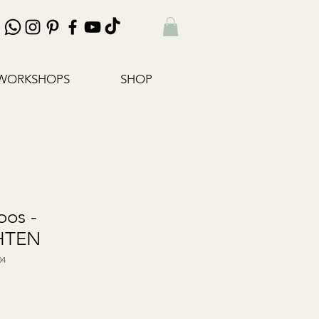
WORKSHOPS
SHOP
oos -
HTEN
04