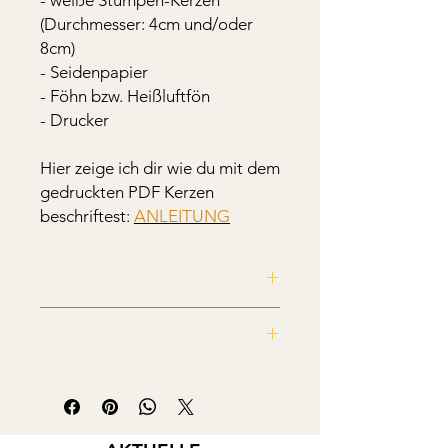
(Durchmesser: 4cm und/oder
8cm)
- Seidenpapier
- Föhn bzw. Heißluftfön
- Drucker
Hier zeige ich dir wie du mit dem
gedruckten PDF Kerzen
beschriftest:
ANLEITUNG
PDF mit 2 DIN A4 Seite zum selbst
ausdrucken.
Die Datei enthält insgesamt 10
Das Dokument ist nur zur privaten
Kerzenmotive:
Nutzung. Kommerzielle Nutzung,
6 Motive für kleine Stumpenkerzen
Weitergabe, Vervielfältigung oder
(Durchmesser 4cm) - 3x Frühling, 3x
Veröffentlichung sind nicht gestattet.
Ostern sowie 4 der Motive für große