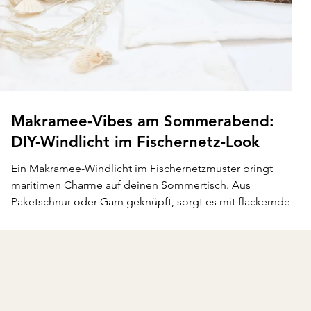
Makramee-Vibes am Sommerabend:
DIY-Windlicht im Fischernetz-Look
Ein Makramee-Windlicht im Fischernetzmuster bringt
maritimen Charme auf deinen Sommertisch. Aus
Paketschnur oder Garn geknüpft, sorgt es mit flackerndem
Kerzenlicht für entspannte Stimmung – perfekt für
Gartenpartys oder laue Abende auf dem Balkon. Locker,
handgemacht und herrlich unperfekt – wie der Sommer
selbst.