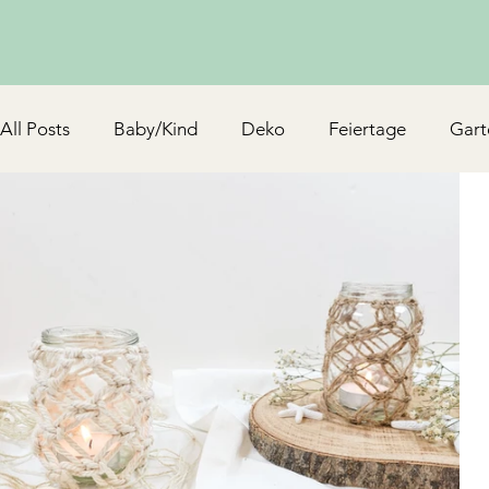
All Posts
Baby/Kind
Deko
Feiertage
Gart
Schmuck & Accessoires
Upcycling/Hack
TV