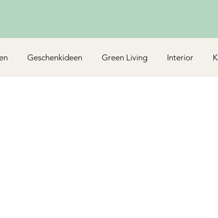
en
Geschenkideen
Green Living
Interior
K
Rezepte/Backen
Mottoparty & Kindergeburtstag