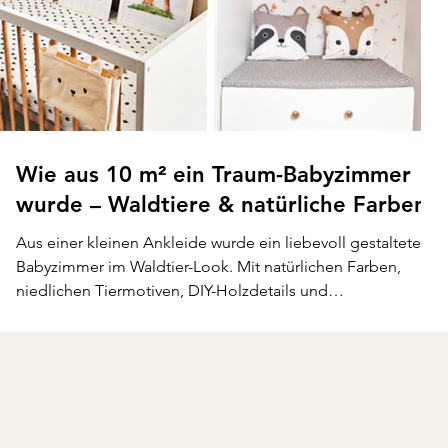
Wie aus 10 m² ein Traum-Babyzimmer
wurde – Waldtiere & natürliche Farben
Aus einer kleinen Ankleide wurde ein liebevoll gestaltetes
Babyzimmer im Waldtier-Look. Mit natürlichen Farben,
niedlichen Tiermotiven, DIY-Holzdetails und
platzsparenden Ideen entstand auf nur 10 m² ein
gemütlicher Wohlfühlort fürs Baby. Von selbstgemachter
Deko bis zu kreativen Einrichtungslösungen zeigt dieser
Raum, wie stilvoll und praktisch ein kleines Babyzimmer
gestaltet werden kann.