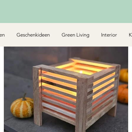
en
Geschenkideen
Green Living
Interior
K
Rezepte/Backen
Mottoparty & Kindergeburtstag