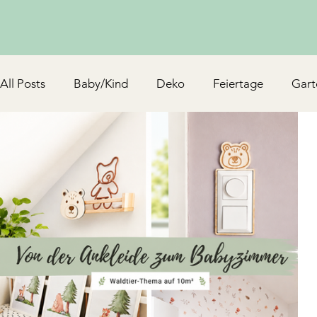
All Posts
Baby/Kind
Deko
Feiertage
Gart
Schmuck & Accessoires
Upcycling/Hack
TV