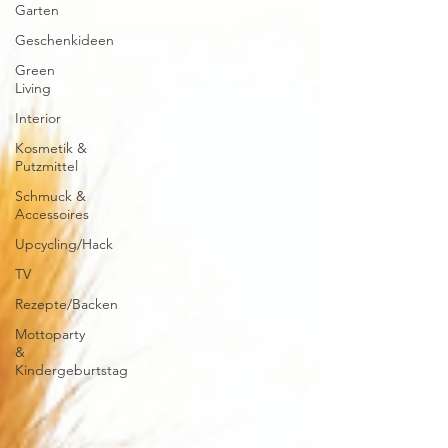
Garten
Geschenkideen
Green
Living
Interior
Kosmetik &
Putzmittel
Schmuck &
Accessoires
Upcycling/Hack
TV
Rezepte/Backen
Mottoparty
&
Kindergeburtstag