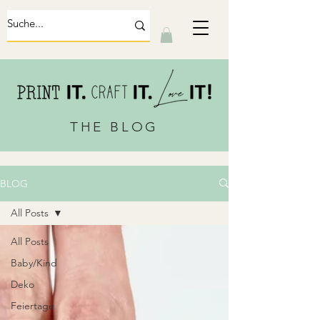
THE BLOG
BLOG
All Posts
All Posts
Baby/Kind
Deko
Feiertage