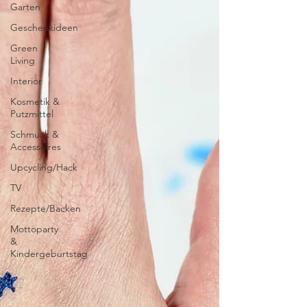
Garten
Geschenkideen
Green
Living
Interior
Kosmetik &
Putzmittel
Schmuck &
Accessoires
Upcycling/Hack
TV
Rezepte/Backen
Mottoparty
&
Kindergeburtstag