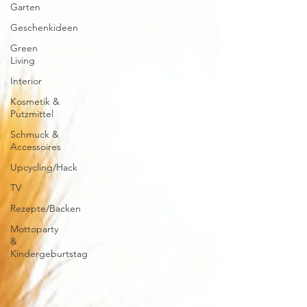
Garten
Geschenkideen
Green
Living
Interior
Kosmetik &
Putzmittel
Schmuck &
Accessoires
Upcycling/Hack
TV
Rezepte/Backen
Mottoparty
&
Kindergeburtstag