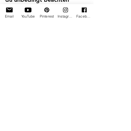
du unbedingt beachten
Email
YouTube
Pinterest
Instagram
Facebook
BLOG ABONNIEREN
Abonniere meinen Blog und erhalte
eine Benachrichtigung zu neuen DIY-
Ideen
E-Mail-Adresse
ABONNIEREN