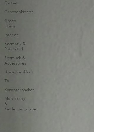
Garten
Geschenkideen
Green
Living
Interior
Kosmetik &
Putzmittel
Schmuck &
Accessoires
Upcycling/Hack
TV
Rezepte/Backen
Mottoparty
&
Kindergeburtstag