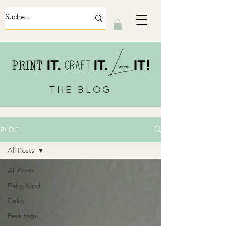
THE BLOG
BLOG
All Posts
All Posts
Baby/Kind
Deko
Feiertage