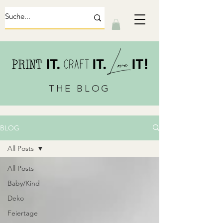
THE BLOG
BLOG
All Posts
All Posts
Baby/Kind
Deko
Feiertage