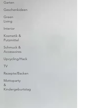
Garten
Geschenkideen
Green
Living
Interior
Kosmetik &
Putzmittel
Schmuck &
Accessoires
Upcycling/Hack
TV
Rezepte/Backen
Mottoparty
&
Kindergeburtstag