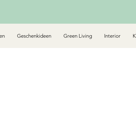
en
Geschenkideen
Green Living
Interior
K
Rezepte/Backen
Mottoparty & Kindergeburtstag