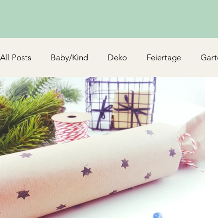
All Posts
Baby/Kind
Deko
Feiertage
Gart
Schmuck & Accessoires
Upcycling/Hack
TV