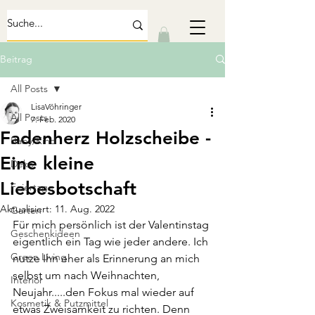
Beitrag
All Posts
LisaVöhringer
All Posts
7. Feb. 2020
Fadenherz Holzscheibe -
Baby/Kind
Eine kleine
Deko
Liebesbotschaft
Feiertage
Aktualisiert:
11. Aug. 2022
Garten
Für mich persönlich ist der Valentinstag 
Geschenkideen
eigentlich ein Tag wie jeder andere. Ich 
Green Living
nutze Ihn eher als Erinnerung an mich 
selbst um nach Weihnachten, 
Interior
Neujahr.....den Fokus mal wieder auf 
Kosmetik & Putzmittel
etwas Zweisamkeit zu richten. Denn 