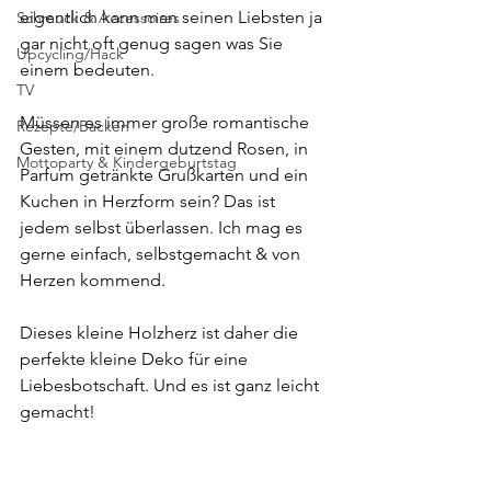
eigentlich kann man seinen Liebsten ja 
Schmuck & Accessoires
gar nicht oft genug sagen was Sie 
Upcycling/Hack
einem bedeuten. 
TV
Müssen es immer große romantische 
Rezepte/Backen
Gesten, mit einem dutzend Rosen, in 
Mottoparty & Kindergeburtstag
Parfum getränkte Grußkarten und ein 
Kuchen in Herzform sein? Das ist 
jedem selbst überlassen. Ich mag es 
gerne einfach, selbstgemacht & von 
Herzen kommend.
Dieses kleine Holzherz ist daher die 
perfekte kleine Deko für eine 
Liebesbotschaft. Und es ist ganz leicht 
gemacht!