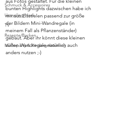
aus Fotos gestaltet. Für die kleinen 
Schmuck & Accessoires
bunten Highlights dazwischen habe ich 
Upcycling/Hack
mir aus Eisstielen passend zur größe 
der Bildern Mini-Wandregale (in 
TV
meinem Fall als Pflanzenständer) 
Rezepte/Backen
gebaut. Aber ihr könnt diese kleinen 
süßen Wandregale natürlich auch 
Mottoparty & Kindergeburtstag
anders nutzen ;-)