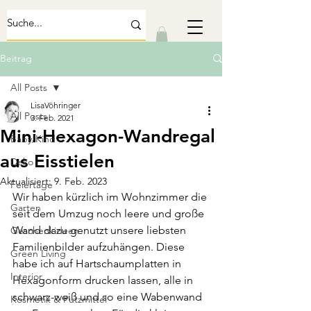
Beitrag
All Posts
LisaVöhringer
All Posts
3. Feb. 2021
Mini-Hexagon-Wandregal
Baby/Kind
aus Eisstielen
Deko
Aktualisiert:
9. Feb. 2023
Feiertage
Wir haben kürzlich im Wohnzimmer die 
Garten
seit dem Umzug noch leere und große 
Wand dazu genutzt unsere liebsten 
Geschenkideen
Familienbilder aufzuhängen. Diese 
Green Living
habe ich auf Hartschaumplatten in 
Interior
Hexagonform drucken lassen, alle in 
schwarz-weiß und so eine Wabenwand 
Kosmetik & Putzmittel