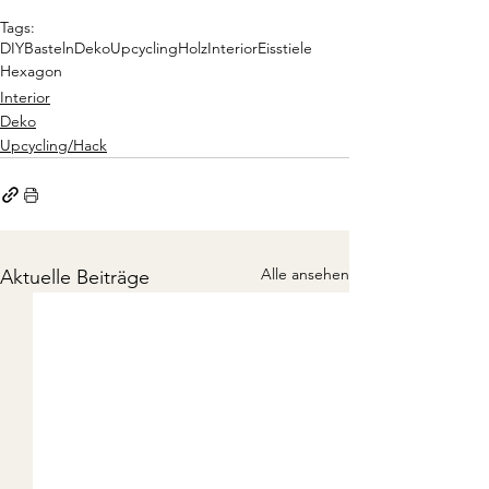
Tags:
DIY
Basteln
Deko
Upcycling
Holz
Interior
Eisstiele
Hexagon
Interior
Deko
Upcycling/Hack
Alle ansehen
Aktuelle Beiträge