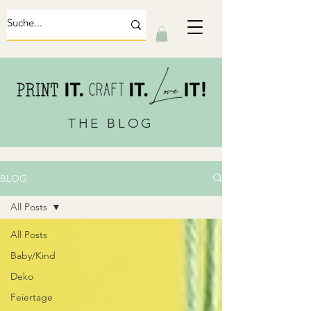
THE BLOG
BLOG
All Posts
All Posts
Baby/Kind
Deko
Feiertage