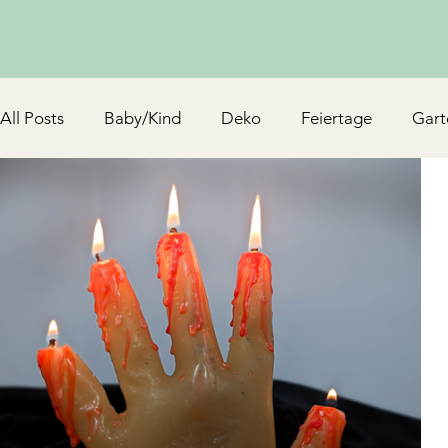
All Posts
Baby/Kind
Deko
Feiertage
Gart
Schmuck & Accessoires
Upcycling/Hack
TV