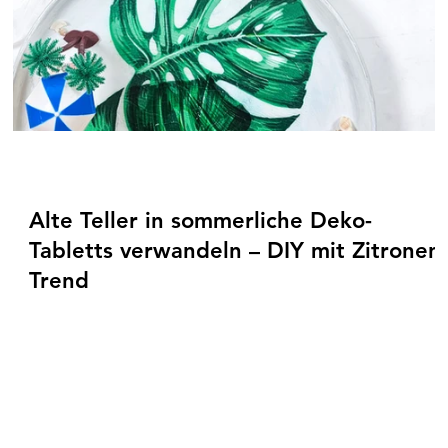
Alte Teller in sommerliche Deko-
Tabletts verwandeln – DIY mit Zitronen-
Trend
Aus alten, verkratzten Tellern werden mit etwas Farbe,
Gießpulver und Kreativität sommerliche Deko-Tabletts. Für
eine Freundin habe ich zwei individuelle Varianten als
Partygeschenk für selbstgemachte Liköre gestaltet: einen
handbemalten Zitronenteller im sommerlichen Beach-Loo
mit Muschelkerzen und einen grünen Teller mit Monstera-