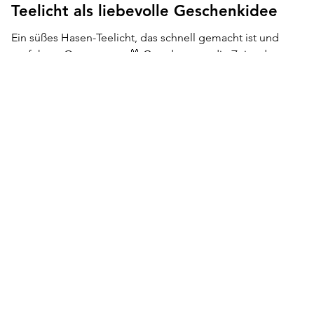
Teelicht als liebevolle Geschenkidee
Ein süßes Hasen-Teelicht, das schnell gemacht ist und
perfekt zu Ostern passt 🐰 Gerade wenn die Zeit oder
Energie knapp ist sind solche einfachen DIYs ideal. Ob als
liebevolles Ostergeschenk, kleines Mitbringsel oder für die
eigene Deko: Dieses DIY bringt im Handumdrehen
Frühlingsstimmung ins Zuhause.