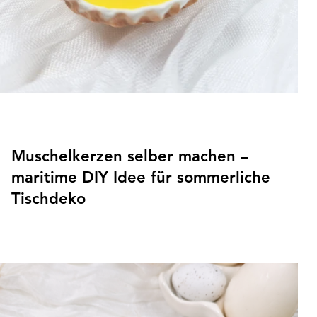
Muschelkerzen selber machen –
maritime DIY Idee für sommerliche
Tischdeko
Aus gesammelten Muscheln lassen sich wunderschöne
Muschelkerzen für eine maritime und sommerliche
Tischdeko gestalten. Dieses einfache DIY bringt
Urlaubsfeeling nach Hause und verwandelt kleine
Strandfunde in dekorative Einzelstücke. Perfekt als
sommerliche Dekoration, liebevolles Mitbringsel oder