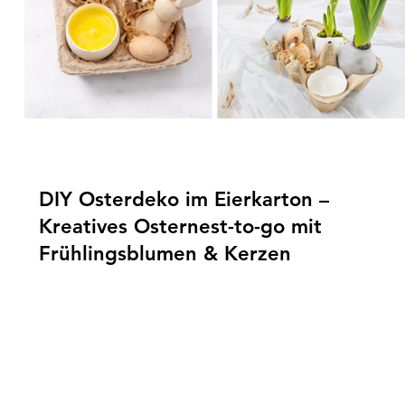
DIY Osterdeko im Eierkarton –
Kreatives Osternest-to-go mit
Frühlingsblumen & Kerzen
In diesem Blogartikel zeige ich dir 6 kreative Ideen, wie 
aus leeren Eierkartons zauberhafte Osternester to-go un
eine frühlingshafte Tischdeko gestalten kannst. Mit
gewachsten Hyazinthen, bepflanzten Eierschalen, kleine
k
Osterkerzen und liebevollen Details entstehen nachhalti
einfache DIYs – perfekt als Geschenk oder für deinen