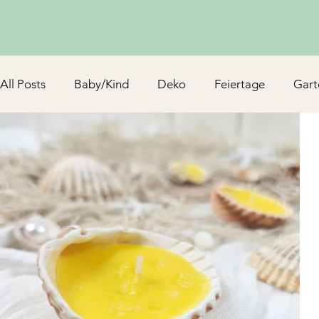
All Posts
Baby/Kind
Deko
Feiertage
Gart
Schmuck & Accessoires
Upcycling/Hack
TV