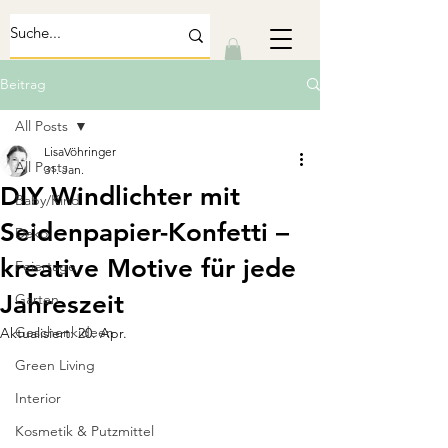
Beitrag
All Posts
LisaVöhringer
All Posts
31. Jan.
DIY Windlichter mit
Baby/Kind
Seidenpapier-Konfetti –
Deko
kreative Motive für jede
Feiertage
Jahreszeit
Garten
Geschenkideen
Aktualisiert:
20. Apr.
Green Living
Interior
Kosmetik & Putzmittel