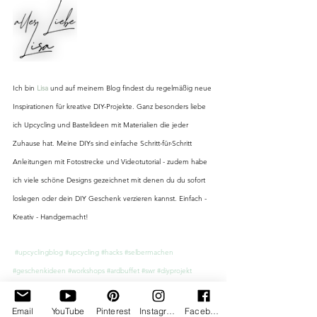
Ich bin 
Lisa
 und auf meinem Blog findest du regelmäßig neue 
Inspirationen für kreative DIY-Projekte. Ganz besonders liebe 
ich Upcycling und Bastelideen mit Materialien die jeder 
Zuhause hat. Meine DIYs sind einfache Schritt-für-Schritt 
Anleitungen mit Fotostrecke und Videotutorial - zudem habe 
ich viele schöne Designs gezeichnet mit denen du du sofort 
loslegen oder dein DIY Geschenk verzieren kannst. Einfach - 
Kreativ - Handgemacht!
#upcyclingblog
#upcycling
#hacks
#selbermachen
#geschenkideen
#workshops
#ardbuffet
#swr
#diyprojekt
#diyideen
#bastelideenfürkinder
#diydeko
#doityourself
#tvexperte
#diykolumne
#blogger
#tischdeko
#upcycling
Email
YouTube
Pinterest
Instagram
Facebook