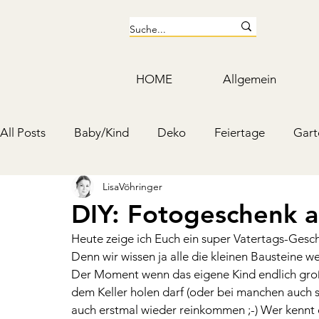
HOME
Allgemein
All Posts
Baby/Kind
Deko
Feiertage
Gart
LisaVöhringer
Kosmetik & Putzmittel
Schmuck & Accessoires
DIY: Fotogeschenk a
Heute zeige ich Euch ein super Vatertags-Ges
Mottoparty & Kindergeburtstag
Denn wir wissen ja alle die kleinen Bausteine w
Der Moment wenn das eigene Kind endlich groß
dem Keller holen darf (oder bei manchen auch
auch erstmal wieder reinkommen ;-) Wer kennt e