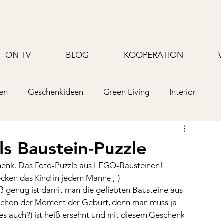
ON TV
BLOG
KOOPERATION
en
Geschenkideen
Green Living
Interior
Upcycling/Hack
TV
Rezepte/Backen
ls Baustein-Puzzle
chenk. Das Foto-Puzzle aus LEGO-Bausteinen! 
ecken das Kind in jedem Manne ;-)
 genug ist damit man die geliebten Bausteine aus 
 schon der Moment der Geburt, denn man muss ja 
s auch?) ist heiß ersehnt und mit diesem Geschenk 