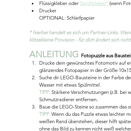
Flüssigkleber oder 
Sprühkleber*
 (wenn Fot
Drucker
OPTIONAL: Schleifpapier
* hierbei handelt es sich um Partner-Links. We
klitzekleine Provision - für dich ändert sich nicht
ANLEITUNG 
Fotopuzzle aus Bauste
Drucke dein gewünschtes Fotomotiv auf ei
glänzendes Fotopapier in der Größe 10x1
Suche dir LEGO-Bausteine in der Farbe d
Wasser mit etwas Spülmittel. 
TIPP: 
Stärkere Verschmutzungen (z.B. bei w
Schmutzradierer entfernen.
Baue die LEGO-Steine so zusammen das si
TIPP: 
Wenn du das Puzzle etwas leichter m
weißen Rand überstehen, dieser hilft spät
ohne das Bild zu kennen nicht weiß welche