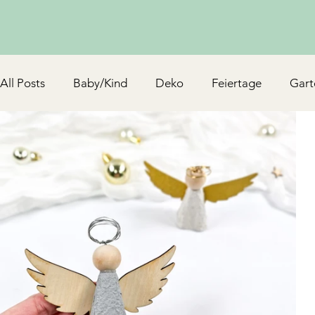
All Posts
Baby/Kind
Deko
Feiertage
Gart
Schmuck & Accessoires
Upcycling/Hack
TV