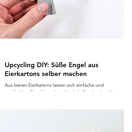
Upcycling DIY: Süße Engel aus
Eierkartons selber machen
Aus leeren Eierkartons lassen sich einfache und
nachhaltige Engel basteln – ideal als Geschenkanhänger
oder Baumschmuck. Besonders in der Weihnachtszeit,
wenn beim Backen viele Kartons anfallen, ist diese
Upcycling-Idee praktisch und dekorativ.