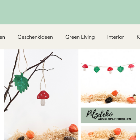
en
Geschenkideen
Green Living
Interior
K
Rezepte/Backen
Mottoparty & Kindergeburtstag