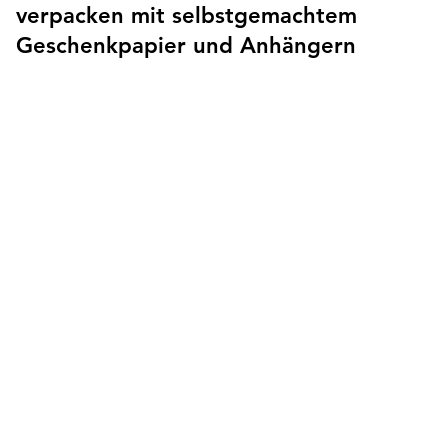
verpacken mit selbstgemachtem
Geschenkpapier und Anhängern
Du möchtest deine Geschenke nachhaltig und hübsch
verpacken - hier zeige ich dir ein paar Ideen für nachhaltige
Geschenkverpackungen