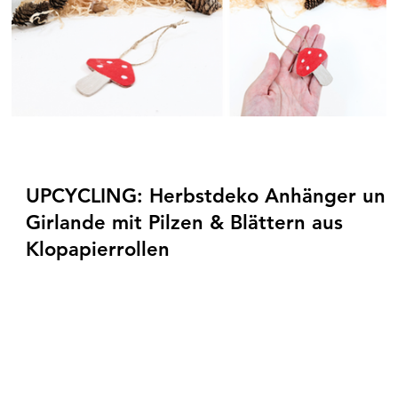
UPCYCLING: Herbstdeko Anhänger und
Girlande mit Pilzen & Blättern aus
Klopapierrollen
Einfache Upcycling Herbstdeko aus Klopapierrollen
basteln