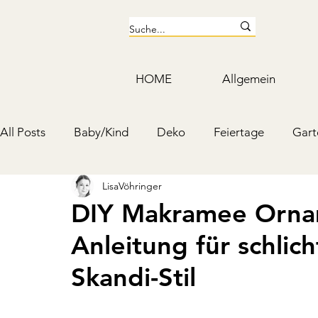
HOME
Allgemein
All Posts
Baby/Kind
Deko
Feiertage
Gart
LisaVöhringer
Kosmetik & Putzmittel
Schmuck & Accessoires
DIY Makramee Ornam
Anleitung für schli
Mottoparty & Kindergeburtstag
Skandi-Stil