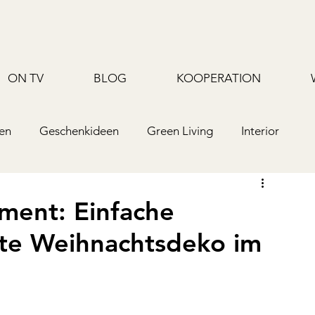
ON TV
BLOG
KOOPERATION
en
Geschenkideen
Green Living
Interior
Upcycling/Hack
TV
Rezepte/Backen
ent: Einfache
chte Weihnachtsdeko im