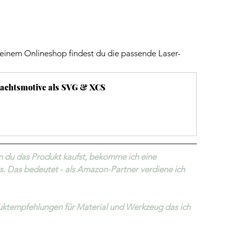
 meinem Onlineshop findest du die passende Laser-
achtsmotive als SVG & XCS
nn du das Produkt kaufst, bekomme ich eine 
chts. Das bedeutet - als Amazon-Partner verdiene ich 
ktempfehlungen für Material und Werkzeug das ich 