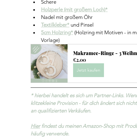
Schere
Holzperle (mit großem Loch)*
Nadel mit großem Öhr
Textilkleber*
 und Pinsel
5cm Holzring*
 (Holzring mit Motiven - in
Vorlage)
Makramee-Ringe - 3 Weihn
€2.00
Jetzt kaufen
* hierbei handelt es sich um Partner-Links. We
klitzekleine Provision - für dich ändert sich ni
an qualifizierten Verkäufen.
Hier
 findest du meinen Amazon-Shop mit Produ
häufig verwende.