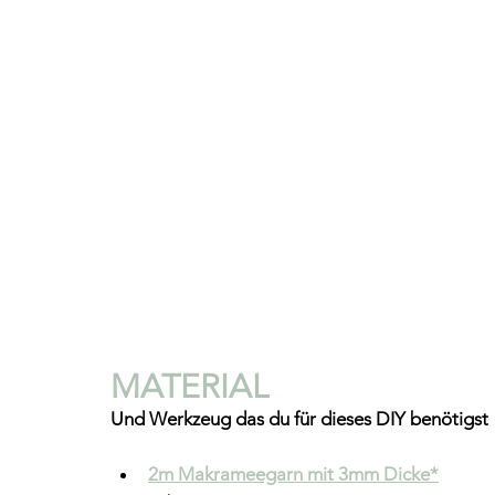
MATERIAL 
Und Werkzeug das du für dieses DIY benötigst
2m Makrameegarn mit 3mm Dicke*