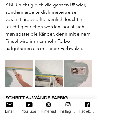
ABER nicht gleich die ganzen Ränder, 
sondern arbeite dich meterweise 
voran. Farbe sollte nämlich feucht in 
feucht gestrichen werden, sonst sieht 
man später die Ränder, denn mit einem 
Pinsel wird immer mehr Farbe 
aufgetragen als mit einer Farbwalze.
SCHRITT 6 - WÄNDE FARBIG 
STREICHEN
Email
YouTube
Pinterest
Instagram
Facebook
Streiche die Wand mit einer Farbrolle. 
Bewege diese nicht nur nach oben und 
unten, sondern auch schräg und 