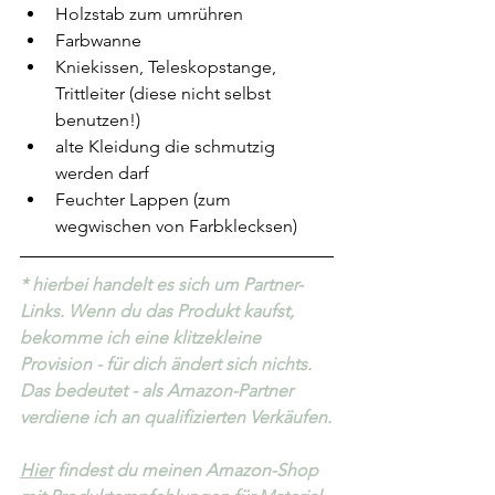
Holzstab zum umrühren
Farbwanne
Kniekissen, Teleskopstange, 
Trittleiter (diese nicht selbst 
benutzen!)
alte Kleidung die schmutzig 
werden darf
Feuchter Lappen (zum 
wegwischen von Farbklecksen)
* hierbei handelt es sich um Partner-
Links. Wenn du das Produkt kaufst, 
bekomme ich eine klitzekleine 
Provision - für dich ändert sich nichts. 
Das bedeutet - als Amazon-Partner 
verdiene ich an qualifizierten Verkäufen.
Hier
 findest du meinen Amazon-Shop 