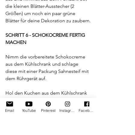
die kleinen Blätter-Ausstecher (2 
Größen) um noch ein paar grüne 
Blätter für deine Dekoration zu zaubern.
SCHRITT 6 - SCHOKOCREME FERTIG 
MACHEN
Nimm die vorbereitete Schokocreme 
aus dem Kühlschrank und schlage 
diese mit einer Packung Sahnesteif mit 
dem Rührgerät auf.
Hol den Kuchen aus dem Kühlschrank 
und gib eine Schicht Schokocreme 
oben auf den obersten Tortenboden 
Email
YouTube
Pinterest
Instagram
Facebook
auf.
Streiche die oberfläche möglichst glatt 