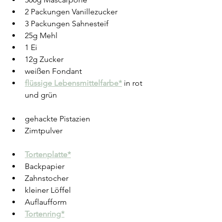
2 Packungen Vanillezucker
3 Packungen Sahnesteif
25g Mehl
1 Ei
12g Zucker
weißen Fondant
flüssige Lebensmittelfarbe*
 in rot 
und grün
gehackte Pistazien
Zimtpulver
Tortenplatte*
Backpapier
Zahnstocher
kleiner Löffel
Auflaufform
Tortenring*