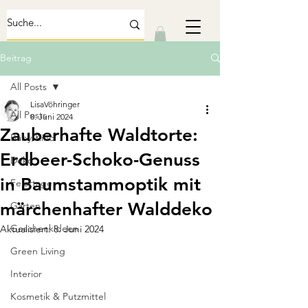
Beitrag
All Posts
LisaVöhringer
All Posts
8. Juni 2024
Zauberhafte Waldtorte:
Baby/Kind
Erdbeer-Schoko-Genuss
Deko
in Baumstammoptik mit
Feiertage
märchenhafter Walddeko
Garten
Geschenkideen
Aktualisiert:
8. Juni 2024
Green Living
Interior
Kosmetik & Putzmittel