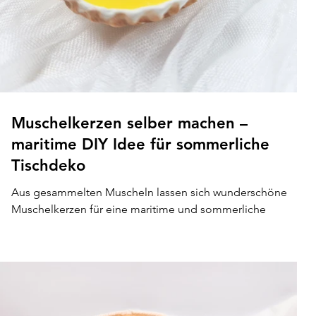
Muschelkerzen selber machen –
maritime DIY Idee für sommerliche
Tischdeko
Aus gesammelten Muscheln lassen sich wunderschöne
Muschelkerzen für eine maritime und sommerliche
Tischdeko gestalten. Dieses einfache DIY bringt
Urlaubsfeeling nach Hause und verwandelt kleine
Strandfunde in dekorative Einzelstücke. Perfekt als
sommerliche Dekoration, liebevolles Mitbringsel oder
kreative Geschenkidee für alle, die das Meer lieben.