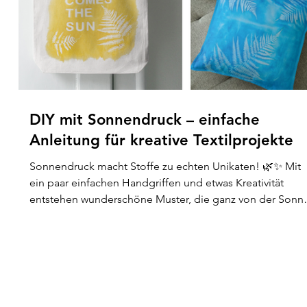
DIY mit Sonnendruck – einfache
Anleitung für kreative Textilprojekte
Sonnendruck macht Stoffe zu echten Unikaten! 🌿✨ Mit
ein paar einfachen Handgriffen und etwas Kreativität
entstehen wunderschöne Muster, die ganz von der Sonn
gezeichnet werden. In diesem Beitrag zeige ich dir
verschiedene Ideen, wie du Textilien individuell gestalte
kannst – perfekt für sommerliche Projekte, schnelle DIYs
k
und kreative Stunden im Garten.