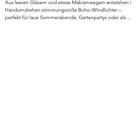
Aus leeren Gläsern und etwas Makrameegarn entstehen im
Handumdrehen stimmungsvolle Boho-Windlichter –
perfekt für laue Sommerabende, Gartenpartys oder als
nachhaltige Deko für drinnen und draußen. Der natürliche
Look passt wunderbar zur warmen Jahreszeit und macht
jedes Glas zu einem kleinen Unikat. Ideal zum Upcyceln,
Dekorieren und Genießen!