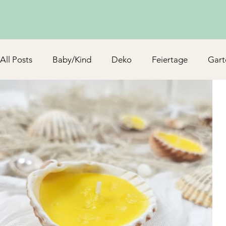
All Posts
Baby/Kind
Deko
Feiertage
Gart
Schmuck & Accessoires
Upcycling/Hack
TV