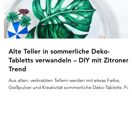
Alte Teller in sommerliche Deko-
Tabletts verwandeln – DIY mit Zitronen-
Trend
Aus alten, verkratzten Tellern werden mit etwas Farbe,
Gießpulver und Kreativität sommerliche Deko-Tabletts. Für
eine Freundin habe ich zwei individuelle Varianten als
Partygeschenk für selbstgemachte Liköre gestaltet: einen
handbemalten Zitronenteller im sommerlichen Beach-Loo
mit Muschelkerzen und einen grünen Teller mit Monstera-
Blättern in Serviettentechnik im tropischen Palmen-Stil.
Eine kreative Upcycling-Idee mit ganz viel Sommerfeeling.