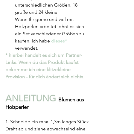
unterschiedlichen Größen. 18 
große und 24 kleine. 
Wenn Ihr gerne und viel mit 
Holzperlen arbeitet lohnt es sich 
ein Set verschiedener Größen zu 
kaufen. Ich habe 
dieses*
verwendet.
* hierbei handelt es sich um Partner-
Links. Wenn du das Produkt kaufst 
bekomme ich eine klitzekleine 
Provision - für dich ändert sich nichts.
ANLEITUNG 
Blumen aus 
Holzperlen
1. Schneide ein max. 1,3m langes Stück 
Draht ab und ziehe abwechselnd eine 