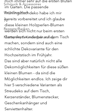
mich immer sehr auf die ersten Blüten 
Schmuck & Accessoires
im Garten. Die passende 
Upcycling/Hack
Frühlingstischdeko habe ich mir 
bereits vorbereitet und ich glaube 
TV
diese kleinen Holzperlen-Blumen 
Rezepte/Backen
werden sich nicht nur beim ersten 
Gartenfest wunderbar auf dem Tisch 
Mottoparty & Kindergeburtstag
machen, sondern sind auch eine 
schlichte Dekovariante für den 
Hochzeitstisch im Frühjahr.
Das sind aber natürlich nicht alle 
Dekomöglichkeiten für diese süßen 
kleinen Blumen - da sind die 
Möglichkeiten endlos. Ich zeige dir 
hier 5 verschiedene Varianten als 
Streudeko auf dem Tisch, 
Kerzenständer, Blumenstecker, 
Geschenkanhänger und 
Serviettenhalter.