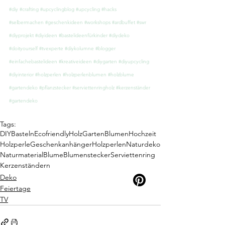
#diy
#crafting
#upcyclingblog
#upcycling
#hacks
#selbermachen
#geschenkideen
#workshops
#ardbuffet
#swr
#diyprojekt
#diyideen
#bastelideenfürkinder
#diydeko
#doityourself
#tvexperte
#diykolumne
#blogger
#einfachebastelideen
#kreativeideen
#diygarten
#diyupcycling
#diyinterior
#holzperlen
#holzperlenblumen
#holzblume
#gartendeko
#pflanzstecker
#serviettenringholz
#kerzenständer
#gartendeko
Tags:
DIY
Basteln
Ecofriendly
Holz
Garten
Blumen
Hochzeit
Holzperle
Geschenkanhänger
Holzperlen
Naturdeko
Naturmaterial
Blume
Blumenstecker
Serviettenring
Kerzenständern
Deko
Feiertage
TV