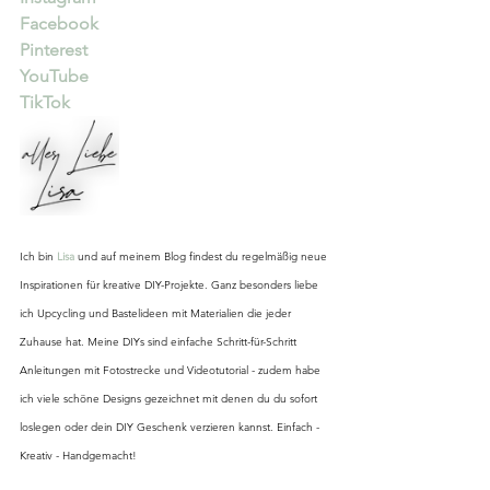
Facebook
Pinterest
YouTube
TikTok
Ich bin 
Lisa
 und auf meinem Blog findest du regelmäßig neue 
Inspirationen für kreative DIY-Projekte. Ganz besonders liebe 
ich Upcycling und Bastelideen mit Materialien die jeder 
Zuhause hat. Meine DIYs sind einfache Schritt-für-Schritt 
Anleitungen mit Fotostrecke und Videotutorial - zudem habe 
ich viele schöne Designs gezeichnet mit denen du du sofort 
loslegen oder dein DIY Geschenk verzieren kannst. Einfach - 
Kreativ - Handgemacht!