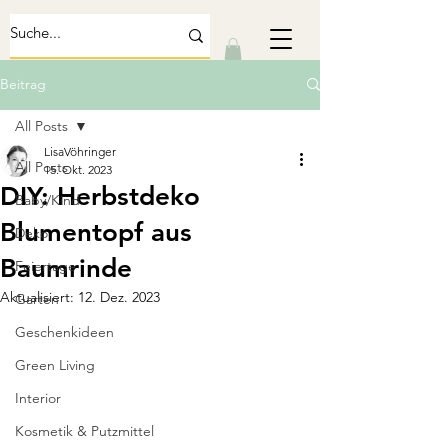
Beitrag
All Posts
LisaVöhringer
All Posts
15. Okt. 2023
DIY: Herbstdeko
Baby/Kind
Blumentopf aus
Deko
Baumrinde
Feiertage
Aktualisiert:
12. Dez. 2023
Garten
Geschenkideen
Green Living
Interior
Kosmetik & Putzmittel