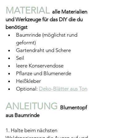
MATERIAL 
alle Materialien 
und Werkzeuge für das DIY die du 
benötigst
Baumrinde (möglichst rund 
geformt)
Gartendraht und Schere
Seil
leere Konservendose
Pflanze und Blumenerde
Heißkleber
Optional: 
Deko-Blätter aus Ton
ANLEITUNG 
Blumentopf 
aus Baumrinde
1. Halte beim nächsten 
Waldspaziergang die Augen auf und 