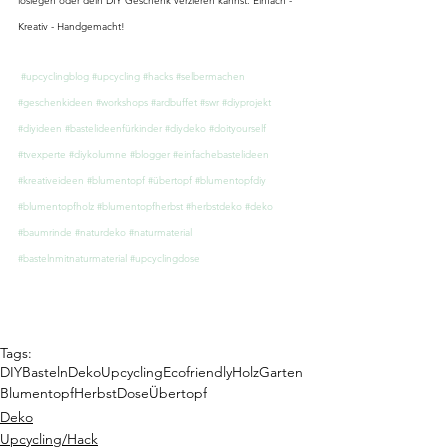
loslegen oder dein DIY Geschenk verzieren kannst. Einfach - 
Kreativ - Handgemacht!
#upcyclingblog
#upcycling
#hacks
#selbermachen
#geschenkideen
#workshops
#ardbuffet
#swr
#diyprojekt
#diyideen
#bastelideenfürkinder
#diydeko
#doityourself
#tvexperte
#diykolumne
#blogger
#einfachebastelideen
#kreativeideen
#blumentopf
#übertopf
#blumentopfdiy
#blumentopfholz
#blumentopfherbst
#herbstdeko
#deko
#baumrinde
#naturdeko
#naturmaterial
#bastelnmitnaturmaterial
#upcyclingdose
Tags:
DIY
Basteln
Deko
Upcycling
Ecofriendly
Holz
Garten
Blumentopf
Herbst
Dose
Übertopf
Deko
Upcycling/Hack