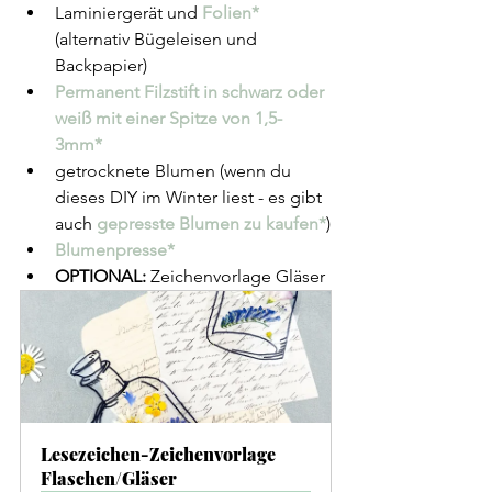
Laminiergerät und 
Folien* 
(alternativ Bügeleisen und 
Backpapier)
Permanent Filzstift in schwarz oder 
weiß mit einer Spitze von 1,5-
3mm*
getrocknete Blumen (wenn du 
dieses DIY im Winter liest - es gibt 
auch 
gepresste Blumen zu kaufen*
)
Blumenpresse*
OPTIONAL:
 Zeichenvorlage Gläser
Lesezeichen-Zeichenvorlage 
Flaschen/Gläser