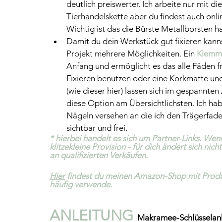
deutlich preiswerter. Ich arbeite nur mit d
Tierhandelskette aber du findest auch onli
Wichtig ist das die Bürste Metallborsten ha
Damit du dein Werkstück gut fixieren kanns
Projekt mehrere Möglichkeiten. Ein 
Klemmb
Anfang und ermöglicht es das alle Fäden fr
Fixieren benutzen oder eine Korkmatte un
(wie dieser hier) lassen sich im gespannten 
diese Option am Übersichtlichsten. Ich hab
Nägeln versehen an die ich den Trägerfade
sichtbar und frei.
* hierbei handelt es sich um Partner-Links. We
klitzekleine Provision - für dich ändert sich ni
an qualifizierten Verkäufen.
Hier
 findest du meinen Amazon-Shop mit Produ
häufig verwende.
ANLEITUNG 
Makramee-Schlüsselan