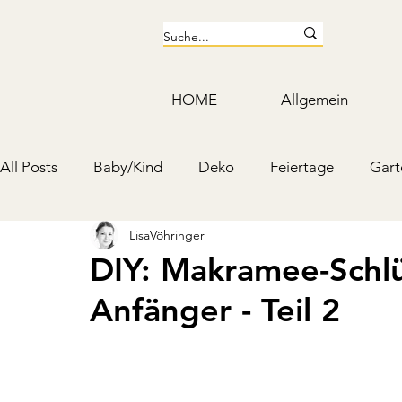
HOME
Allgemein
All Posts
Baby/Kind
Deko
Feiertage
Gart
LisaVöhringer
Kosmetik & Putzmittel
Schmuck & Accessoires
DIY: Makramee-Schlü
Anfänger - Teil 2
Mottoparty & Kindergeburtstag