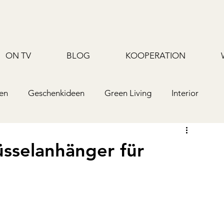
ON TV
BLOG
KOOPERATION
en
Geschenkideen
Green Living
Interior
Upcycling/Hack
TV
Rezepte/Backen
sselanhänger für