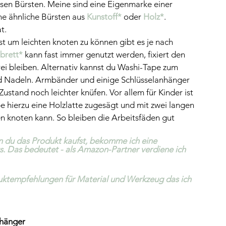
iesen Bürsten. Meine sind eine Eigenmarke einer 
ne ähnliche Bürsten aus 
Kunstoff*
 oder 
Holz*
. 
t.
t um leichten knoten zu können gibt es je nach 
rett* 
kann fast immer genutzt werden, fixiert den 
ei bleiben. Alternativ kannst du Washi-Tape zum 
d Nadeln. Armbänder und einige Schlüsselanhänger 
Zustand noch leichter knüfen. Vor allem für Kinder ist 
e hierzu eine Holzlatte zugesägt und mit zwei langen 
n knoten kann. So bleiben die Arbeitsfäden gut 
nn du das Produkt kaufst, bekomme ich eine 
chts. Das bedeutet - als Amazon-Partner verdiene ich 
ktempfehlungen für Material und Werkzeug das ich 
hänger 