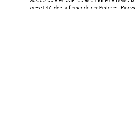
auszuprobieren oder du es dir für einen saison
diese DIY-Idee auf einer deiner Pinterest-Pinn