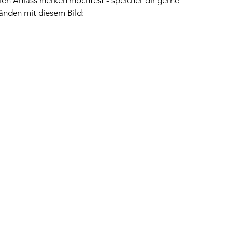
alen Anlass merken möchtest - speicher dir gerne 
wänden mit diesem Bild: