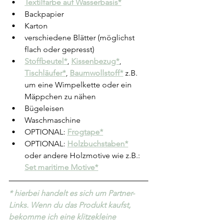
Textilfarbe auf Wasserbasis*
Backpapier
Karton 
verschiedene Blätter (möglichst 
flach oder gepresst)
Stoffbeutel*
, 
Kissenbezug*
, 
Tischläufer*
, 
Baumwollstoff*
 z.B. 
um eine Wimpelkette oder ein 
Mäppchen zu nähen
Bügeleisen
Waschmaschine
OPTIONAL: 
Frogtape*
OPTIONAL: 
Holzbuchstaben*
oder andere Holzmotive wie z.B.: 
Set maritime Motive*
* hierbei handelt es sich um Partner-
Links. Wenn du das Produkt kaufst, 
bekomme ich eine klitzekleine 