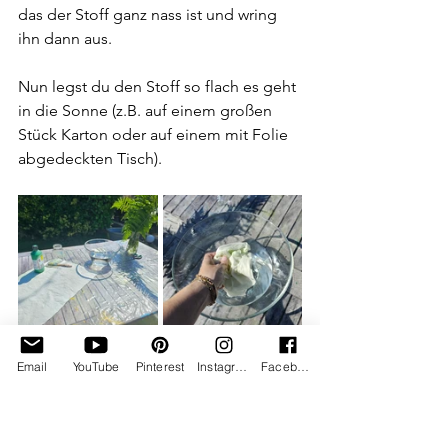
das der Stoff ganz nass ist und wring 
ihn dann aus. 
Nun legst du den Stoff so flach es geht 
in die Sonne (z.B. auf einem großen 
Stück Karton oder auf einem mit Folie 
abgedeckten Tisch). 
Email
YouTube
Pinterest
Instagram
Facebook
SCHRITT 2 - FARBE ANMISCHEN & 
AUFTRAGEN
Mische nun deine Textilfarbe mit 