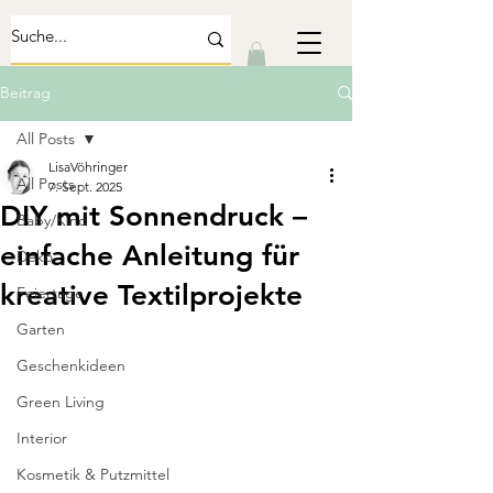
Beitrag
All Posts
LisaVöhringer
All Posts
7. Sept. 2025
DIY mit Sonnendruck –
Baby/Kind
einfache Anleitung für
Deko
kreative Textilprojekte
Feiertage
Garten
Geschenkideen
Green Living
Interior
Kosmetik & Putzmittel