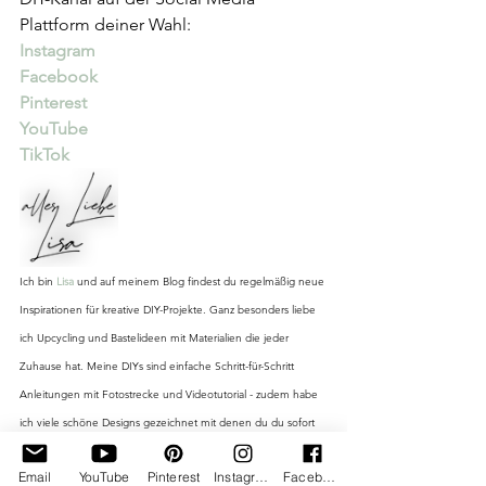
Plattform deiner Wahl:
Instagram
Facebook
Pinterest
YouTube
TikTok
Ich bin 
Lisa
 und auf meinem Blog findest du regelmäßig neue 
Inspirationen für kreative DIY-Projekte. Ganz besonders liebe 
ich Upcycling und Bastelideen mit Materialien die jeder 
Zuhause hat. Meine DIYs sind einfache Schritt-für-Schritt 
Anleitungen mit Fotostrecke und Videotutorial - zudem habe 
ich viele schöne Designs gezeichnet mit denen du du sofort 
loslegen oder dein DIY Geschenk verzieren kannst. Einfach - 
Email
YouTube
Pinterest
Instagram
Facebook
Kreativ - Handgemacht!