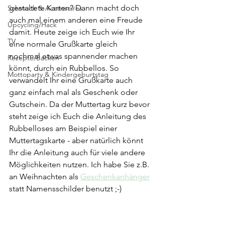
gestaltete Karten? Dann macht doch 
Schmuck & Accessoires
auch mal einem anderen eine Freude 
Upcycling/Hack
damit. Heute zeige ich Euch wie Ihr 
TV
eine normale Grußkarte gleich 
nochmal etwas spannender machen 
Rezepte/Backen
könnt, durch ein Rubbellos. So 
Mottoparty & Kindergeburtstag
verwandelt Ihr eine Grußkarte auch 
ganz einfach mal als Geschenk oder 
Gutschein. Da der Muttertag kurz bevor 
steht zeige ich Euch die Anleitung des 
Rubbelloses am Beispiel einer 
Muttertagskarte - aber natürlich könnt 
Ihr die Anleitung auch für viele andere 
Möglichkeiten nutzen. Ich habe Sie z.B. 
an Weihnachten als 
Geschenkanhänger
statt Namensschilder benutzt ;-) 