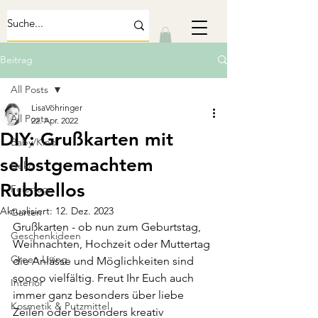
Beitrag
All Posts
LisaVöhringer
All Posts
22. Apr. 2022
DIY: Grußkarten mit
Baby/Kind
selbstgemachtem
Deko
Rubbellos
Feiertage
Aktualisiert:
12. Dez. 2023
Garten
Grußkarten - ob nun zum Geburtstag, 
Geschenkideen
Weihnachten, Hochzeit oder Muttertag 
Green Living
die Anlässe und Möglichkeiten sind 
soooo vielfältig. Freut Ihr Euch auch 
Interior
immer ganz besonders über liebe 
Kosmetik & Putzmittel
Zeilen oder besonders kreativ 