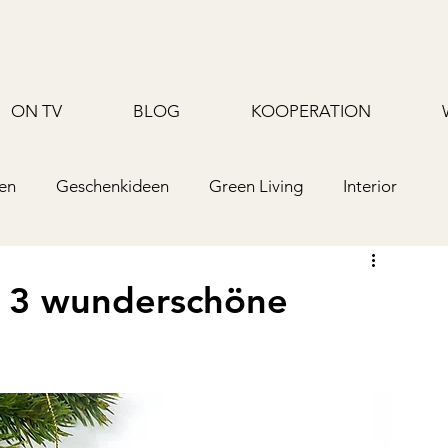
ON TV
BLOG
KOOPERATION
en
Geschenkideen
Green Living
Interior
Upcycling/Hack
TV
Rezepte/Backen
 - 3 wunderschöne