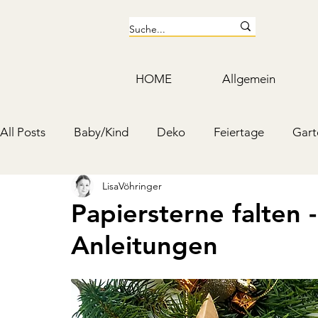
HOME
Allgemein
All Posts
Baby/Kind
Deko
Feiertage
Gart
LisaVöhringer
Kosmetik & Putzmittel
Schmuck & Accessoires
Papiersterne falten
Anleitungen
Mottoparty & Kindergeburtstag