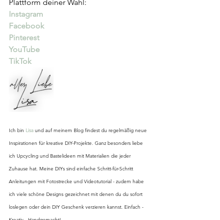
Plattform deiner Wahl:
Instagram
Facebook
Pinterest
YouTube
TikTok
Ich bin 
Lisa
 und auf meinem Blog findest du regelmäßig neue 
Inspirationen für kreative DIY-Projekte. Ganz besonders liebe 
ich Upcycling und Bastelideen mit Materialien die jeder 
Zuhause hat. Meine DIYs sind einfache Schritt-für-Schritt 
Anleitungen mit Fotostrecke und Videotutorial - zudem habe 
ich viele schöne Designs gezeichnet mit denen du du sofort 
loslegen oder dein DIY Geschenk verzieren kannst. Einfach - 
Kreativ - Handgemacht!