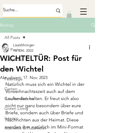
Beitrag
All Posts
LisaVöhringer
All Posts
13. Okt. 2022
WICHTELTÜR: Post für
Baby/Kind
den Wichtel
Deko
Aktualisiert:
17. Nov. 2023
Feiertage
Natürlich muss sich ein Wichtel in der 
Garten
Vorweihnachtsszeit auch auf dem 
Laufenden halten. Er freut sich also 
Geschenkideen
nicht nur ganz besondern über eure 
Green Living
Briefe, sondern auch über Briefe und 
Interior
Nachrichten aus der Heimat. Diese 
werden ihm natürlich im Mini-Format 
Kosmetik & Putzmittel