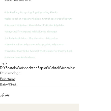
#diy
#crafting
#upcyclingblog
#upcycling
#hacks
#selbermachen
#geschenkideen
#workshops
#ardbuffet
#swr
#diyprojekt
#diyideen
#bastelideenfürkinder
#diydeko
#doityourself
#tvexperte
#diykolumne
#blogger
#einfachebastelideen
#kreativeideen
#diygarten
#diyweihnachten
#diyostern
#diyupcycling
#diyinterior
#nissedoor
#wichteltür
#wichtel
#wichtelzubehör
#wichtelhack
#miniaturhaus
#wichtelhaus
Tags:
DIY
Basteln
Weihnachten
Papier
Wichtel
Wichteltür
Druckvorlage
Feiertage
Baby/Kind