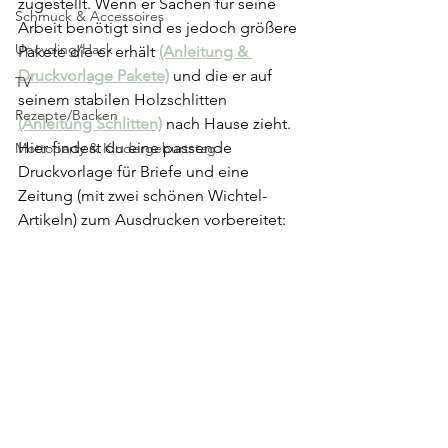
zugestellt. Wenn er Sachen für seine 
Schmuck & Accessoires
Arbeit benötigt sind es jedoch größere 
Upcycling/Hack
Pakete die er erhält 
(Anleitung & 
Druckvorlage Pakete)
 und die er auf 
TV
seinem stabilen Holzschlitten 
Rezepte/Backen
(Anleitung Schlitten)
 nach Hause zieht.
Hier findest du eine passende 
Mottoparty & Kindergeburtstag
Druckvorlage für Briefe und eine 
Zeitung (mit zwei schönen Wichtel-
Artikeln) zum Ausdrucken vorbereitet: