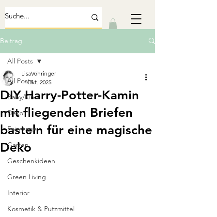
Beitrag
All Posts
LisaVöhringer
All Posts
1. Okt. 2025
DIY Harry-Potter-Kamin
Baby/Kind
mit fliegenden Briefen
Deko
basteln für eine magische
Feiertage
Deko
Garten
Geschenkideen
Green Living
Interior
Kosmetik & Putzmittel