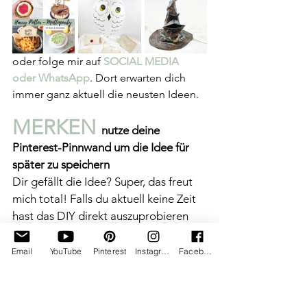
oder folge mir auf 
SOCIAL MEDIA
oder WhatsApp
. Dort erwarten dich 
immer ganz aktuell die neusten Ideen.
MERKEN 
nutze deine 
Pinterest-Pinnwand um die Idee für 
später zu speichern
Dir gefällt die Idee? Super, das freut 
mich total! Falls du aktuell keine Zeit 
hast das DIY direkt auszuprobieren 
oder du es dir für einen saisonalen 
Anlass merken möchtest - speicher dir 
Email
YouTube
Pinterest
Instagram
Facebook
gerne diese DIY-Idee auf einer deiner 
Pinterest-Pinnwänden mit diesem Bild: