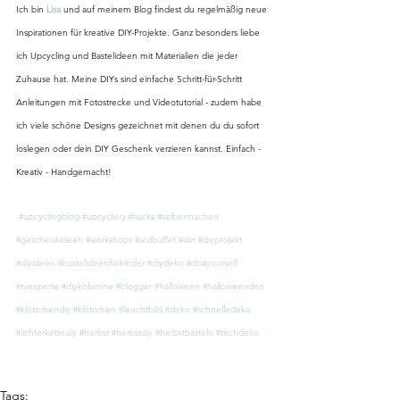
Ich bin 
Lisa
 und auf meinem Blog findest du regelmäßig neue 
Inspirationen für kreative DIY-Projekte. Ganz besonders liebe 
ich Upcycling und Bastelideen mit Materialien die jeder 
Zuhause hat. Meine DIYs sind einfache Schritt-für-Schritt 
Anleitungen mit Fotostrecke und Videotutorial - zudem habe 
ich viele schöne Designs gezeichnet mit denen du du sofort 
loslegen oder dein DIY Geschenk verzieren kannst. Einfach - 
Kreativ - Handgemacht!
#upcyclingblog
#upcycling
#hacks
#selbermachen
#geschenkideen
#workshops
#ardbuffet
#swr
#diyprojekt
#diyideen
#bastelideenfürkinder
#diydeko
#doityourself
#tvexperte
#diykolumne
#blogger
#halloween
#halloweendeo
#klötzchendiy
#klötzchen
#leuchtbild
#deko
#schnelledeko
#lichterkettediy
#herbst
#herbstdiy
#herbstbasteln
#tischdeko
Tags: