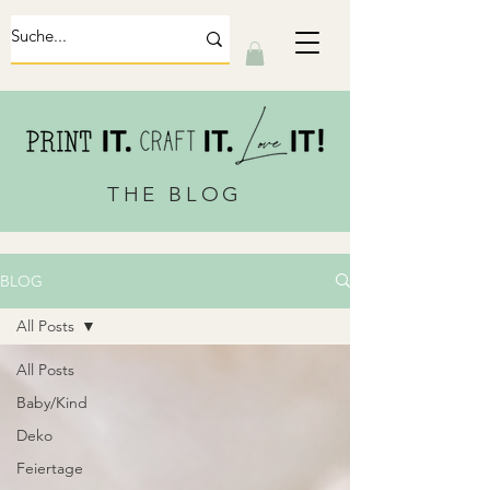
THE BLOG
BLOG
All Posts
All Posts
Baby/Kind
Deko
Feiertage