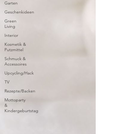
Garten
Geschenkideen
Green
Living
Interior
Kosmetik &
Putzmittel
Schmuck &
Accessoires
Upcycling/Hack
TV
Rezepte/Backen
Mottoparty
&
Kindergeburtstag